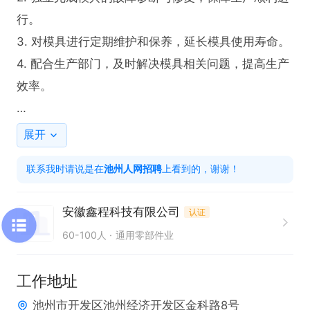
行。

3. 对模具进行定期维护和保养，延长模具使用寿命。

4. 配合生产部门，及时解决模具相关问题，提高生产
效率。

任职要求：

展开
1. 具备一定的模具维修工作经验，熟悉模具结构和工
联系我时请说是在
池州人网招聘
上看到的，谢谢！
作原理。

2. 吃苦耐劳，能够承受高强度的工作压力。

安徽鑫程科技有限公司
认证
3. 具备独立解决问题的能力，能够迅速定位并修复模
60-100人
通用零部件业
具故障。
工作地址
池州市开发区池州经济开发区金科路8号