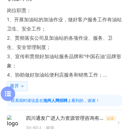
岗位职责：

1、开展加油站的加油作业，做好客户服务工作有油站
卫生、安全工作；

2、贯彻落实公司及加油站的各项作业、服务、卫
生、安全管理制度；

3、宣传和贯彻好加油站服务品牌和“中国石油”品牌形
象；

4、协助做好加油站便利店服务和销售工作；

5、站经理及相关领导安排的其它工作。

展开
任职资格：

联系我时请说是在
池州人网招聘
上看到的，谢谢！
1、条件优秀的适当放宽；

2、初中及以上学历；

四川通发广进人力资源管理咨询有限公司安徽第一分公司
认证
3、有加油站及相关行业工作经验的优先考虑；

30-60人
能源