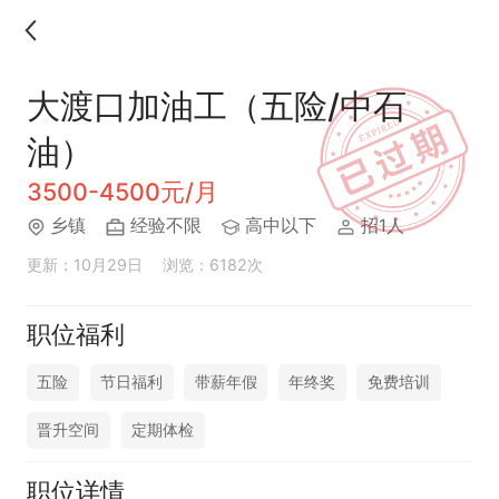
大渡口加油工（五险/中石
油）
3500-4500元/月
乡镇
经验不限
高中以下
招1人
更新：10月29日
浏览：6182次
职位福利
五险
节日福利
带薪年假
年终奖
免费培训
晋升空间
定期体检
职位详情