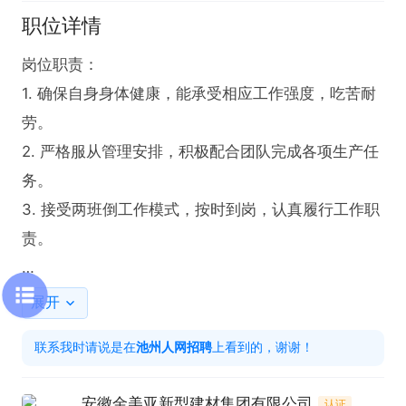
职位详情
岗位职责：

1. 确保自身身体健康，能承受相应工作强度，吃苦耐
劳。

2. 严格服从管理安排，积极配合团队完成各项生产任
务。

3. 接受两班倒工作模式，按时到岗，认真履行工作职
责。

任职要求：

展开
1. 具备良好的身体素质，能够适应一线工作环境。

联系我时请说是在
池州人网招聘
上看到的，谢谢！
2. 拥有吃苦耐劳的精神，愿意投入到高强度的工作
中。

安徽金美亚新型建材集团有限公司
认证