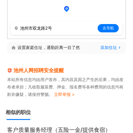
良样品的分类、标识、存放与台账管理，做好样品封
样归档工作。

二、任职要求

池州市双龙路2号
去导航
1. 中专及以上学历，光电、材料、机械、质检相关专
业优先，有无经验均可，接受优秀应届生、实习生
设置家庭住址，通勤距离一目了然
添加住址
（条件优秀可放宽至高中）。

2. 熟悉手机光学镜片、镀膜产品基本特性，了解AR/A
池州人网招聘安全提醒
F镀膜工艺、光学检测基本原理，有光学实验室、镜
本站所有信息均由用户发布，其内容及因之产生的后果，均由发
片品质检测相关工作经验者优先。

布者承担；凡收取服装费、押金、报名费等各种费用的信息均有
3. 能熟练操作各类实验室检测设备，看懂测试数据、
欺诈嫌疑，请保持警惕。
立即举报 >
图纸及品质标准，可独立完成全项测试及报告撰写。

4. 熟悉GB/T相关光学测试标准，了解百格、耐磨、湿
相似的职位
热、盐雾等常规测试流程。

5. 工作严谨细致、责任心强，具备良好的数据敏感
客户质量服务经理（五险一金/提供食宿）