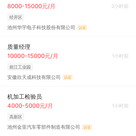
度、问题排查能力，服从工作安排，能配合生产进度
8000-15000元/月
2小时前
完成测试任务。

经开区
6. 晋升发展：完善晋升通道（实验室技术员→高级技
池州华宇电子科技股份有限公司
认证
术员→实验室组长→实验室主管），定期开展技能培
训、工艺培训，支持员工技能提升与岗位晋升。
质量经理
10000-15000元/月
1小时前
前江工业园
安徽欣天成科技有限公司
认证
机加工检验员
4000-5000元/月
1小时前
高新区
池州金亚汽车零部件制造有限公司
认证