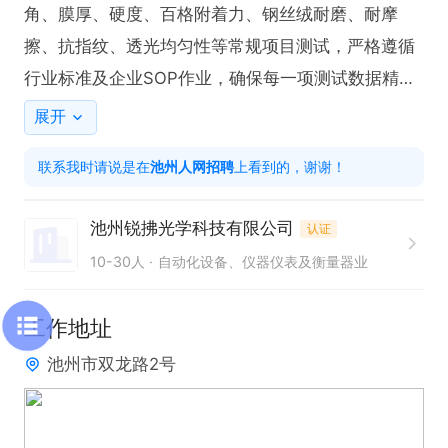
角、膜厚、硬度、百格附着力、钢丝绒耐磨、耐摩
擦、抗指纹、透光均匀性等常规项目测试，严格遵循
行业标准及企业SOP作业，确保每一项测试数据精准
有效。

展开
2. 数据整理与报告输出

联系我时请说是在
池州人网招聘
上看到的，谢谢！
全程如实记录实验数据、测试参数及试验现象，完成
数据统计、汇总与分析。每日/每周出具完整的检测报
池州锐拂光学科技有限公司
认证
告、可靠性测试报告、新品验证报告，精准反馈产品
10-30人
自动化设备、仪器仪表及衡量器业
性能状态，为镀膜工艺优化、新品打样、量产品质管
控提供核心数据支撑。

工作地址
3. 新品验证与样品管控

池州市双龙路2号
配合研发、生产部门完成新款镜片、新镀膜工艺、新
原材料的打样测试与导入验证工作，按要求完成新品
全项性能检测。负责实验室待测样品、留样样品、不