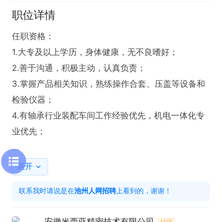
职位详情
任职资格：

1.大专及以上学历，身体健康，无不良嗜好；

2.善于沟通，积极主动，认真负责；

3.掌握产品相关知识，熟练操作合套、压盖等设备和
检验仪器；

4.有轴承行业装配车间工作经验优先，机电一体化专
业优先；

岗位职责：

展开
1.按照设备操作规程操作机床；

联系我时请说是在
池州人网招聘
上看到的，谢谢！
2.根据作业指示书加工产品，完成生产任务；

3.协助装配工序的首检、抽检；

安徽米西亚精密技术有限公司
认证