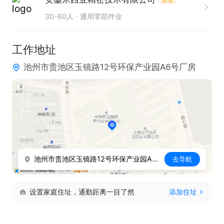
4.协助装配前的套圈、钢球、保持架、防尘盖等的检
30-60人
通用零部件业
验；

5.制作各工序品质检验数据报表；

工作地址
6.发现检验结果异常及时报告上司处理；

池州市贵池区玉镜路12号环保产业园A6号厂房
7.完成其他配合性工作。

薪资待遇：

1、常日班，休息日跟随车间同步。

2、试用期三个月，跟随车间倒班，表现优异者可以
提前转正。转正后有专业培训的机会。

池州市贵池区玉镜路12号环保产业园A6号厂房
去导航
3、工资，4000-6000元/月。

4、午餐补贴6元/天。
设置家庭住址，通勤距离一目了然
添加住址