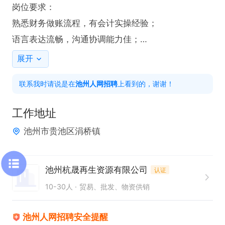
岗位要求：

熟悉财务做账流程，有会计实操经验；

语言表达流畅，沟通协调能力佳；

工作严谨细致，有责任心，遵守财务制度。

展开
联系我时请说是在
池州人网招聘
上看到的，谢谢！
工作地址：池州市贵池区涓桥镇

待遇说明：公司提供食宿，日常往返市区通勤车费予
工作地址
以报销
池州市贵池区涓桥镇
池州杭晟再生资源有限公司
认证
10-30人
贸易、批发、物资供销
池州人网招聘安全提醒