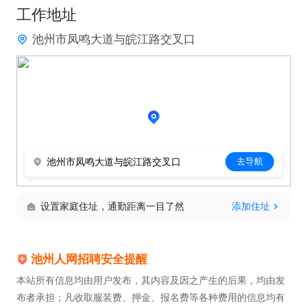
工作地址
全。

池州市凤鸣大道与皖江路交叉口
三、物流对接与运输跟进

联系物流 / 司机，安排车辆、确认装货时间、运输路
线及到货地址。

交接货物与随车单据，告知运输注意事项、卸货要
求。

跟踪货物在途状态，及时反馈物流异常、延误、破损
池州市凤鸣大道与皖江路交叉口
去导航
等问题，协调处理客诉。

统计运费、车次，做好物流台账登记。

设置家庭住址，通勤距离一目了然
添加住址
四、仓库现场与库存管理

配合仓管维护库区整洁，货物分区摆放，保持通道畅
池州人网招聘安全提醒
通。

本站所有信息均由用户发布，其内容及因之产生的后果，均由发
协助定期盘点，核对实物库存，上报差异、呆滞、残
布者承担；凡收取服装费、押金、报名费等各种费用的信息均有
次货品。
