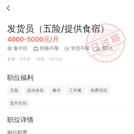
发货员（五险/提供食宿）
4000-5000元/月
集中区
经验不限
学历不限
招1人
更新：6天前
浏览：1610次
职位福利
五险
提供食宿
餐补
工作餐
免费培训
晋升空间
职位详情
岗位职责  
