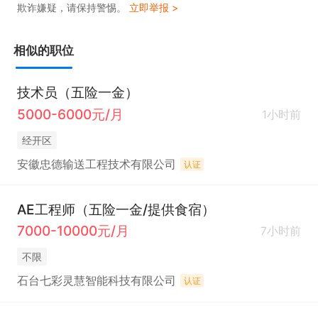
欺诈嫌疑，请保持警惕。
立即举报 >
严格执行仓库安全规范，防火、防盗、防倾倒，规范
使用装卸工具。

相似的职位
五、沟通协调与售后配合

对接车间、销售、客户，同步发货进度、到货时间。

技术员（五险一金）
客户收货异常（少货、错货、破损）时，现场核对凭
5000-6000元/月
1小时前
证，配合售后核查、处理。

经开区
严格遵守公司制度、考勤及现场作业规范，完成上级
安徽忠德输送工程技术有限公司
认证
安排的其他临时工作。

AE工程师（五险一金/提供食宿）
任职要求  

7000-10000元/月
7小时前
1. 具备良好的责任心和细致的工作态度，熟悉仓储物
不限
流流程，有相关经验者优先。  

石台七彩灵慧智能科技有限公司
认证
2. 熟练掌握基本办公软件操作，具备一定的数据整理
与分析能力。