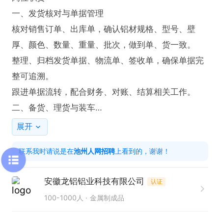
一、发货核对与单据管理

核对销售订单、出库单，确认铝材规格、型号、壁
厚、颜色、数量、重量、批次，做到单、货一致。

整理、归档发货单据、物流单、签收单，确保单据完
整可追溯。

跟进单据流转，配合财务、对账、结算相关工作。

二、备货、理货与装车

按出库单分拣、清点铝材、配件、辅材，分类码放，
展开
做好标识区分。

联系我时请说是在
池州人网招聘
上看到的，谢谢！
检查铝材外观，排查磕碰、划伤、变形、氧化等不良
品，不合格品禁止发货。

安徽龙铝铝业科技有限公司
认证
监督 / 协助装车作业，合理规划摆放，做好防护、捆
100-1000人
金属制成品
扎、防潮防刮处理，避免运输破损。

管控装车效率，按要求准时完成发货，把控装车安