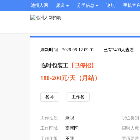
池州人网
频道
分类信息
论坛
手机客
刷新时间：2026-06-12 09:01
已有2400人查看
临时包装工
【已停招】
180-200元/天（月结）
餐补
工作餐
工作性质
兼职
职位类别
工作区域
高新区
招聘人数
工作年限
不限
学历要求