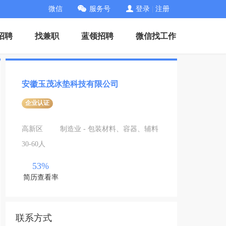
微信
服务号
登录
|
注册
招聘
找兼职
蓝领招聘
微信找工作
安徽玉茂冰垫科技有限公司
企业认证
高新区
制造业 - 包装材料、容器、辅料
30-60人
53%
简历查看率
联系方式