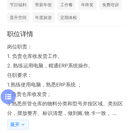
节日福利
带薪年假
工作餐
年终奖
免费培训
晋升空间
年度旅游
定期体检
职位详情
岗位职责：

1. 负责仓库收发货工作。

2. 熟练运用电脑，精通ERP系统操作。

任职要求：

1.熟练使用电脑，熟悉ERP系统  ; 

2.负责仓库收发货 ;

3.熟悉所管仓库的物料分类和型号并按区域、类别区
分，摆放整齐、标识清楚，做到账.物.卡一致 。

4.中专及以上，有同岗位工作经验者优先。
展开