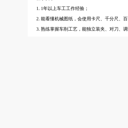
1. 1年以上车工工作经验；
2. 能看懂机械图纸，会使用卡尺、千分尺、
3. 熟练掌握车削工艺，能独立装夹、对刀、
4. 数控车工需会简单编程、调机，有数控操
5. 工作认真负责，吃苦耐劳，服从管理，有
池州
工作地址
池州人网招聘敬告各位求职者：此企业已经过
1、本站仅提供信息储存平台，所有信息均由