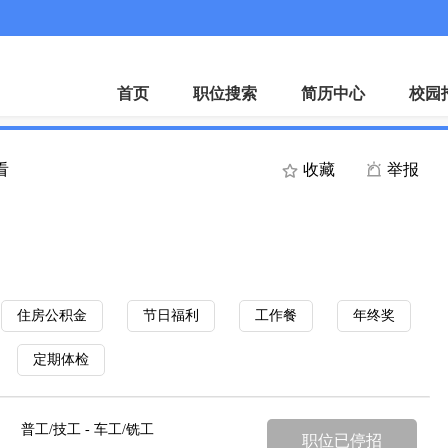
微
首页
职位搜索
简历中心
校园
看
收藏
举报
住房公积金
节日福利
工作餐
年终奖
定期体检
普工/技工 - 车工/铣工
职位已停招