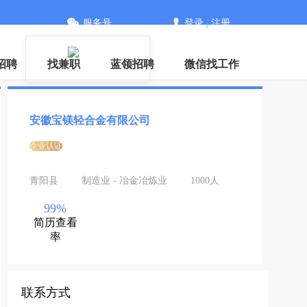
服务号
登录
|
注册
信
招聘
找兼职
蓝领招聘
微信找工作
安徽宝镁轻合金有限公司
企业认证
青阳县
制造业 - 冶金冶炼业
1000人
99%
简历查看
率
联系方式