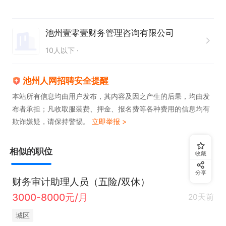
【任职要求】

池州壹零壹财务管理咨询有限公司
10人以下
学历专业：本科及以上学历，会计、审计、财务管理
等相关专业；

池州人网招聘安全提醒
本站所有信息均由用户发布，其内容及因之产生的后果，均由发
布者承担；凡收取服装费、押金、报名费等各种费用的信息均有
资格证书：通过CPA部分科目（如会计、审计）者优
欺诈嫌疑，请保持警惕。
立即举报 >
先；

相似的职位
收藏
经验要求：有会计师事务所实习或工作经验者优先，
分享
优秀应届毕业生亦可考虑；

财务审计助理人员（五险/双休）
3000-8000元/月
20天前
技能要求：熟练使用Office办公软件（尤其是Exce
城区
l），接触过财务软件（如用友、金蝶）者优先；
