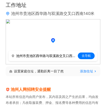
工作地址
3、熟悉财务软件及办公软件操作。

池州市贵池区酉华路与双溪路交叉口西南140米
职位福利：能力提升后可晋升主办会计，薪资同步上
调。

上班时间：上午8:30-12:00，下午14:00-17:30，周
六日双休，法定节假日正常休息。
池州市贵池区酉华路与双溪路交叉口西南140米
去导航
设置家庭住址，通勤距离一目了然
添加住址
池州人网招聘安全提醒
本站所有信息均由用户发布，其内容及因之产生的后果，均由发
布者承担；凡收取服装费、押金、报名费等各种费用的信息均有