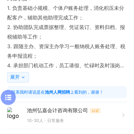
1. 负责基础小规模、个体户账务处理，消化积压未分
配客户，辅助其他助理完成工作；

2. 协助团队完成票据整理、凭证装订、资料归档、报
税辅助等工作；

3. 跟随主办、资深主办学习一般纳税人账务处理、税
务申报流程；

4. 承担部门机动工作，员工请假、忙碌时及时顶岗，
保障工作不断档；

展开
5. 系统学习代账全流程业务，逐步提升能力，为晋升
联系我时请说是在
池州人网招聘
上看到的，谢谢！
主办会计做储备。 

任职要求：

池州弘嘉会计咨询有限公司
认证
1、熟练并且能够独立完成小规模纳税人的做账报税开
10-30人
日常服务
票；

2、财务、会计专业大专以上学历；
