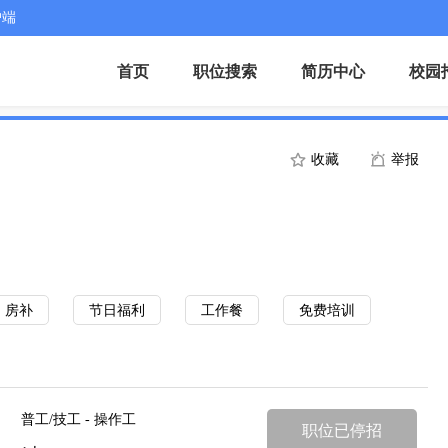
户端
首页
职位搜索
简历中心
校园
收藏
举报
房补
节日福利
工作餐
免费培训
普工/技工 - 操作工
职位已停招