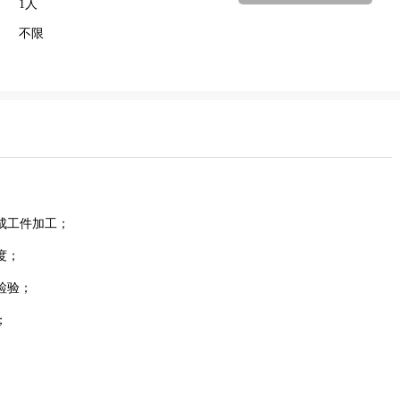
1人
不限
完成工件加工；
进度；
品检验；
；