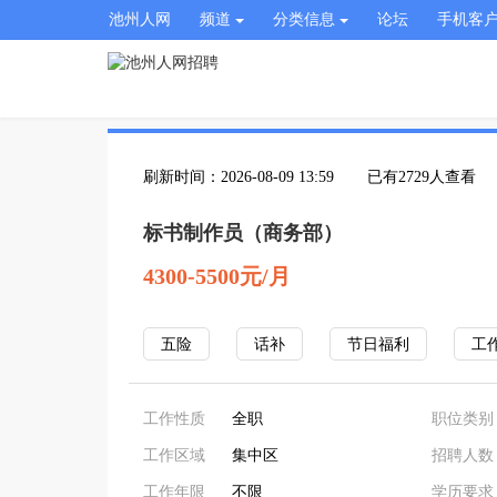
池州人网
频道
分类信息
论坛
手机客
刷新时间：2026-08-09 13:59
已有2729人查看
标书制作员（商务部）
4300-5500元/月
五险
话补
节日福利
工
工作性质
全职
职位类别
工作区域
集中区
招聘人数
工作年限
不限
学历要求