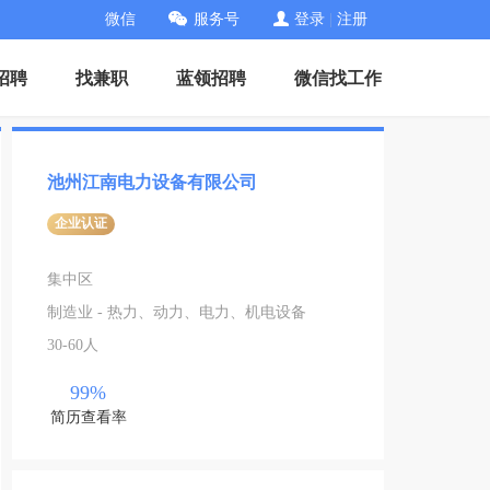
微信
服务号
登录
|
注册
招聘
找兼职
蓝领招聘
微信找工作
池州江南电力设备有限公司
企业认证
集中区
制造业 - 热力、动力、电力、机电设备
30-60人
99%
简历查看率