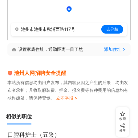
关投诉与问题，提升客户满意度与口碑

6. 严格执行院感防控规范，落实护理区域消毒、卫生
池州市池州市秋浦西路117号
去导航
管控、医疗废弃物处理等工作，杜绝交叉感染

设置家庭住址，通勤距离一目了然
添加住址
7. 完成上级交办的其他护理管理相关工作

池州人网招聘安全提醒
任职要求

本站所有信息均由用户发布，其内容及因之产生的后果，均由发
布者承担；凡收取服装费、押金、报名费等各种费用的信息均有
1. 护理、助产等相关专业大专及以上学历，持有护士
欺诈嫌疑，请保持警惕。
立即举报 >
执业证、护师及以上职称证书，具备母婴护理相关资
质

相似的职位
收藏
分享
2. 3年及以上月子会所/妇产医院/儿科护理管理工作经
口腔科护士（五险）