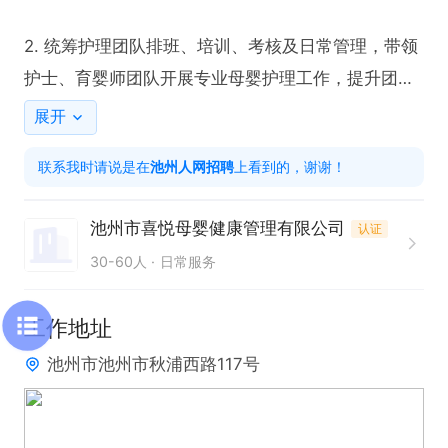
2. 统筹护理团队排班、培训、考核及日常管理，带领
护士、育婴师团队开展专业母婴护理工作，提升团队
专业素养与服务意识

展开
联系我时请说是在
池州人网招聘
上看到的，谢谢！
3. 负责产妇产后护理方案制定与落实，包括产后康复
指导、伤口护理、母乳喂养指导、心理疏导等，及时
池州市喜悦母婴健康管理有限公司
认证
处理产后突发不适

30-60人
日常服务
4. 监管新生儿日常护理工作，涵盖喂养、沐浴、抚
工作地址
触、黄疸监测、脐部护理、异常情况观察与应急处
池州市池州市秋浦西路117号
理，确保新生儿健康安全

5. 协调会所各部门工作，对接客户需求、处理护理相