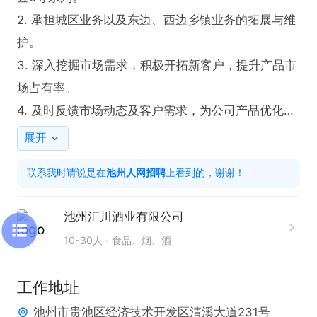
2. 承担城区业务以及东边、西边乡镇业务的拓展与维
护。

3. 深入挖掘市场需求，积极开拓新客户，提升产品市
场占有率。

4. 及时反馈市场动态及客户需求，为公司产品优化提
供依据。

展开
5. 与客户保持良好沟通，建立长期稳定的合作关系，
联系我时请说是在
池州人网招聘
上看到的，谢谢！
提高客户满意度。

池州汇川酒业有限公司
任职要求：

10-30人
食品、烟、酒
1. 具备3年以上销售工作经验，拥有出色的市场开拓
能力。

工作地址
2. 能够吃苦耐劳，适应不同区域业务工作。

池州市贵池区经济技术开发区清溪大道231号