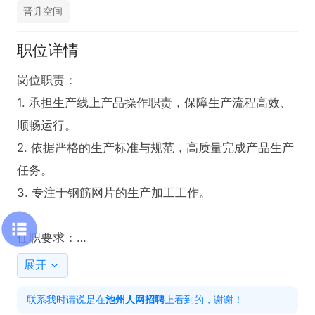
晋升空间
职位详情
岗位职责：

1. 承担生产线上产品操作职责，保障生产流程高效、
顺畅运行。

2. 依据严格的生产标准与规范，高质量完成产品生产
任务。

3. 专注于钢筋网片的生产加工工作。

任职要求：

1. 具备良好的责任心，能够认真对待生产任务。

展开
2. 拥有较强的学习能力，即使经验欠缺也无需担忧，
联系我时请说是在
池州人网招聘
上看到的，谢谢！
会有专人带领。
