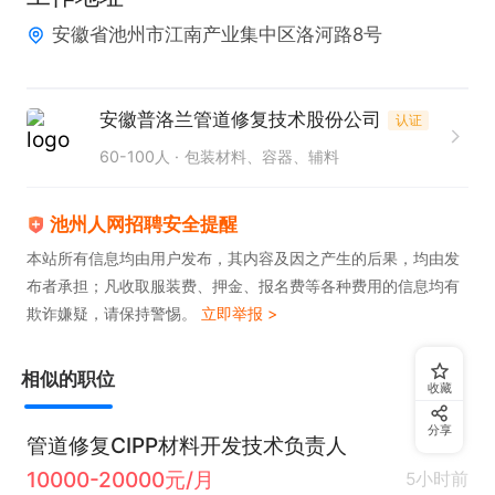
能力要求：

安徽省池州市江南产业集中区洛河路8号
①熟悉复合材料产品设计、开发及生产流程，有连续
纤维增强复合材料产品研发、树脂基复合材料产品研
发经验。

安徽普洛兰管道修复技术股份公司
认证
②熟悉复合材料研发常用设计仿真工具，能够开展复
60-100人
包装材料、容器、辅料
合材料铺层设计、性能仿真。

③熟悉复合材料实验室研究方法、流程和规范。

池州人网招聘安全提醒
本站所有信息均由用户发布，其内容及因之产生的后果，均由发
布者承担；凡收取服装费、押金、报名费等各种费用的信息均有
加入我们，收获一份“稳稳的幸福”：我们不仅提供有
欺诈嫌疑，请保持警惕。
立即举报 >
竞争力的薪资和双休，还提供食宿，直接解决你的后
顾之忧！公司就是你的健康俱乐部：年度体检保障你
相似的职位
收藏
的健康，内部羽毛球场和休闲空间等你来放松。此
外，还有节日关怀、生日派对和逐年增长的工龄奖，
分享
管道修复CIPP材料开发技术负责人
因为我们相信，要认真工作，更要快乐生活。
10000-20000元/月
5小时前