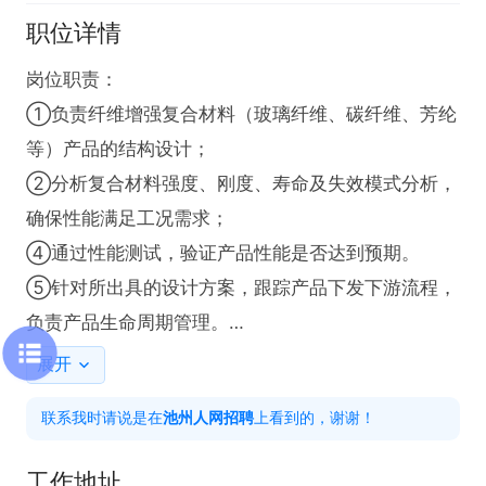
职位详情
岗位职责：

①负责纤维增强复合材料（玻璃纤维、碳纤维、芳纶
等）产品的结构设计；

②分析复合材料强度、刚度、寿命及失效模式分析，
确保性能满足工况需求；

④通过性能测试，验证产品性能是否达到预期。

⑤针对所出具的设计方案，跟踪产品下发下游流程，
负责产品生命周期管理。

展开
任职要求：

联系我时请说是在
池州人网招聘
上看到的，谢谢！
专业要求：材料科学与工程、力学、机械工程、高分
子复合材料、连续纤维增强材料专业等

工作地址