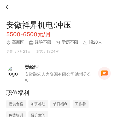
安徽祥昇机电:冲压
5500-6500元/月
高新区
经验不限
学历不限
招20人
更新：7月21日
浏览：1324次
樊经理
安徽翾宏人力资源有限公司池州分公
司
职位福利
提供食宿
加班补助
节日福利
工作餐
免费培训
晋升空间