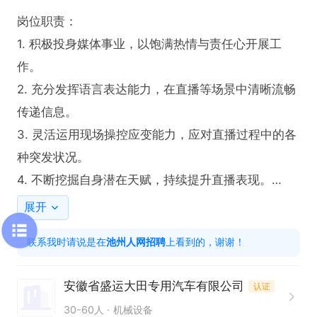
岗位职责：

1. 积极投身媒体事业，以饱满热情与责任心开展工
作。

2. 充分发挥语言表达能力，在直播等场景中清晰流畅
传递信息。

3. 灵活运用现场操控应变能力，应对直播过程中的各
种突发状况。

4. 不断挖掘自身潜在天赋，持续提升直播表现。

展开
任职要求：

联系我时请说是在
池州人网招聘
上看到的，谢谢！
1. 形象气质出众，具备才艺者优先考虑。

2. 性格开朗奔放，擅长交流沟通，乐于分享表达。

安徽省盛运大田专用汽车有限公司
认证
3. 对媒体事业充满热爱，工作态度积极负责。

30-60人
机械设备
4. 拥有较强的语言表达能力与现场操控应变能力。
