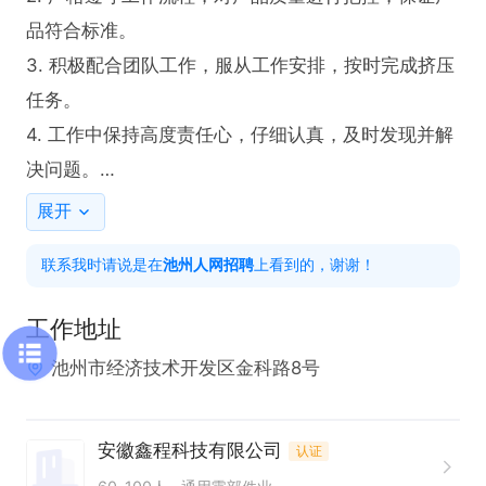
品符合标准。

3. 积极配合团队工作，服从工作安排，按时完成挤压
任务。

4. 工作中保持高度责任心，仔细认真，及时发现并解
决问题。

展开
任职要求：

联系我时请说是在
池州人网招聘
上看到的，谢谢！
1. 具备较强的责任心，对待工作认真负责。

2. 能够服从工作安排，具备良好的团队协作精神。

工作地址
3. 工作积极主动，仔细严谨，确保工作质量
池州市经济技术开发区金科路8号
安徽鑫程科技有限公司
认证