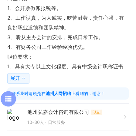
1、会开票做账报税等。

2、工作认真，为人诚实，吃苦耐劳，责任心强，有
良好职业道德和团队精神。

3、听从主办会计的安排，完成日常工作。

4、有财务公司工作经验经验优先。

职位要求：

1、具有大专以上文化程度、具有中级会计职称证书。

2、认真细致，接受能力强，能独立思考，善于总结
展开
工作经验。

联系我时请说是在
池州人网招聘
上看到的，谢谢！
3、具有良好的沟通能力和良好的职业操守

池州弘嘉会计咨询有限公司
认证
工作时间：上午8：30-12：00下午14：00-17：3
10-30人
日常服务
0，

公司福利：五险+周末双休+法定节假日+生日福利