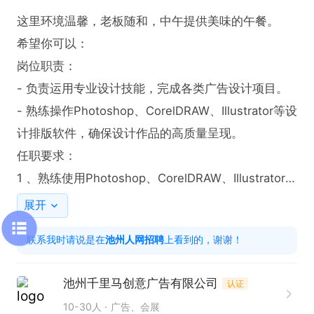
这里环境温馨，老板随和，中午提供美味的午餐。

希望你可以：

岗位职责：

- 负责运用专业设计技能，完成各类广告设计项目。

- 熟练操作Photoshop、CorelDRAW、Illustrator等设
计排版软件，确保设计作品的高质量呈现。

任职要求：

1 、熟练使用Photoshop、CorelDRAW、Illustrator
 等设计排版软件

展开
2 、做事仔细、认真，责任心强

联系我时请说是在
池州人网招聘
上看到的，谢谢！
3、有广告设计工作经验者优先。

薪资按工龄递增，转正后缴纳五险，中午公司有餐
池州千里马创意广告有限公司
认证
厅，管中餐。
10-30人
广告、会展