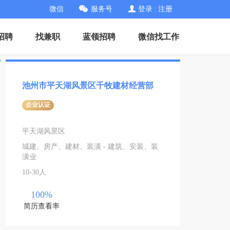
微信
服务号
登录
|
注册
招聘
找兼职
蓝领招聘
微信找工作
池州市平天湖风景区千牧建材经营部
企业认证
平天湖风景区
城建、房产、建材、装潢 - 建筑、安装、装
潢业
10-30人
100%
简历查看率