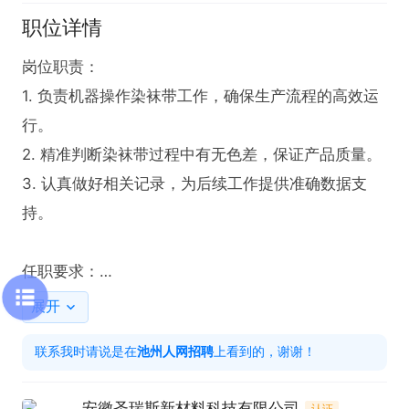
职位详情
岗位职责：

1. 负责机器操作染袜带工作，确保生产流程的高效运
行。

2. 精准判断染袜带过程中有无色差，保证产品质量。

3. 认真做好相关记录，为后续工作提供准确数据支
持。

任职要求：

1. 具备良好的视力，以满足工作对视觉的高要求。

展开
2. 拥有健康的身体状况，能够适应岗位工作强度。

联系我时请说是在
池州人网招聘
上看到的，谢谢！
3. 能适应两班制。
安徽圣瑞斯新材料科技有限公司
认证