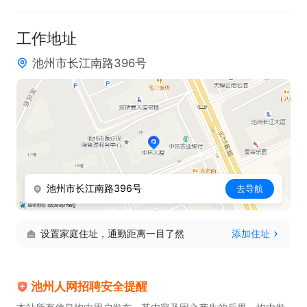
保证施工质量、进度；

工作地址
七、工程竣工移交、收尾工作；

池州市长江南路396号
八、项目领导安排的其它工作。 

任职资格：

1、专科及以上学历，工程管理相关专业，持建造师证
书者优先 ；

2、5年以上现场相关工作经验，3年以上管理工作经
验 ；

池州市长江南路396号
去导航
3、具有良好的计划、组织、协调、沟通能力；

4、有做过标准化厂房经验者优先。

设置家庭住址，通勤距离一目了然
添加住址
5、有建造师证和工程师证者优先
池州人网招聘安全提醒