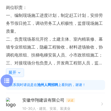
岗位职责：

一、编制现场施工进度计划，制定赶工计划，安排劳
务节假日抢工，调动劳务工人积极性，监督现场施工
质量。

二、负责现场基坑开挖，土建主体、室内精装修、幕
墙专业班组施工，隐蔽工程验收，材料进场验收，协
调机电班组、扶梯电梯安装人员、小市政班组施工；

三、对接现场分包负责人，开发商工程部人员，监理
及顾问，负责对劳务每月工程量的审核，处理现场签
展开
证变更；

联系我时请说是在
池州人网招聘
上看到的，谢谢！
四、根据施工计划组织材料、机械设备进出场，保证
材料的合理有效利用，减少浪费； 

安徽华翔建设有限公司
认证
五、对现场的大型施工机械进行考核。

10-30人
建筑、安装、装潢业
六、根据结构、建筑图纸，清单指导施工人员施工，