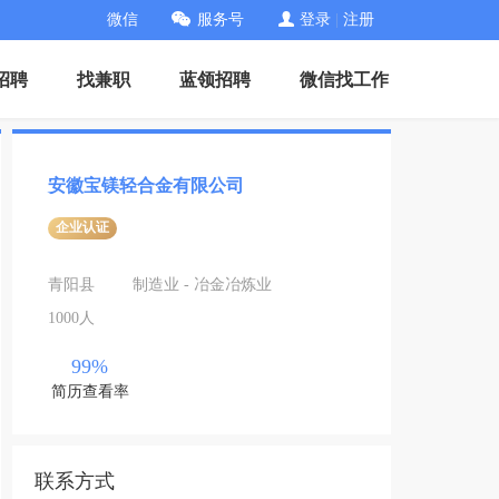
微信
服务号
登录
|
注册
招聘
找兼职
蓝领招聘
微信找工作
安徽宝镁轻合金有限公司
企业认证
青阳县
制造业 - 冶金冶炼业
1000人
99%
简历查看率
联系方式