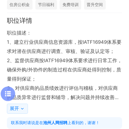
住房公积金
节日福利
免费培训
晋升空间
职位详情
职位描述：

1、建立行业供应商信息资源库，按IATF16949体系要
求对潜在供应商进行调查、审核、验证及认定等；

2、监督供应商按IATF16949体系要求进行日常工作，
确保外购/外协件的制造过程在供应商处得到控制，质
量得到保证；

3、对供应商的品质绩效进行评估与稽核，对供应商
的品质异常进行监督和辅导，解决问题并持续改善；

任职资格：

展开
1、本科及以上，理工科类、管理类等相关专业（如有
联系我时请说是在
池州人网招聘
上看到的，谢谢！
同业三年或以上工作经验者大专亦可考虑）；
