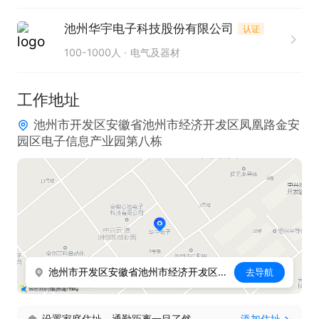
2、2年及以上SQE管理工作经验者优先；

池州华宇电子科技股份有限公司
认证
3、孰悉ISO9001、 IATF 16949体系管理，受过SQE
100-1000人
电气及器材
培训更佳；

4、熟悉了解 QC-7 Tools、FMEA、SPC统计制程；

工作地址
5、熟练运用EXCEL、autocad、Word等办公软件，
池州市开发区安徽省池州市经济开犮区凤凰路金安
熟练运用质量工具；

园区电子信息产业园第八栋
6、熟悉异常处理、处理异常及时，分析手法技巧；

7、具备一定的沟通管理技能及突发事件处理能力，
做事主动积极，分析判断能力强；

8、具有较强的英语读写能力。
池州市开发区安徽省池州市经济开犮区凤凰路金安园区电子信息产业园第八栋
去导航
设置家庭住址，通勤距离一目了然
添加住址