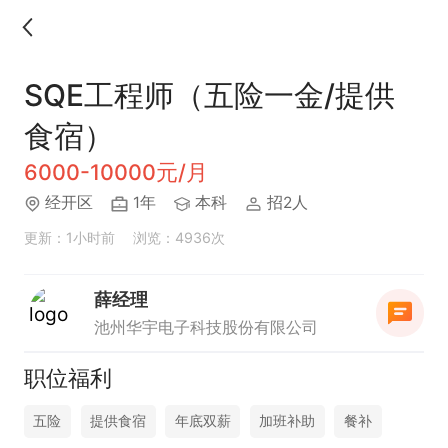
SQE工程师（五险一金/提供
食宿）
6000-10000元/月
经开区
1年
本科
招2人
更新：1小时前
浏览：4936次
薛经理
池州华宇电子科技股份有限公司
职位福利
五险
提供食宿
年底双薪
加班补助
餐补