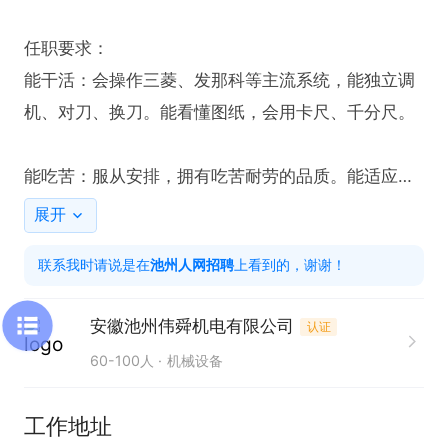
任职要求：

能干活：会操作三菱、发那科等主流系统，能独立调
机、对刀、换刀。能看懂图纸，会用卡尺、千分尺。

能吃苦：服从安排，拥有吃苦耐劳的品质。能适应两
班倒的工作安排

展开
联系我时请说是在
池州人网招聘
上看到的，谢谢！
有经验：常规岗位要求1-3年经验。
安徽池州伟舜机电有限公司
认证
60-100人
机械设备
工作地址