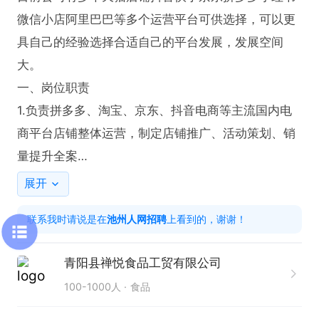
微信小店阿里巴巴等多个运营平台可供选择，可以更
具自己的经验选择合适自己的平台发展，发展空间
大。

一、岗位职责

1.负责拼多多、淘宝、京东、抖音电商等主流国内电
商平台店铺整体运营，制定店铺推广、活动策划、销
量提升全案

2.统筹产品上架、标题优化、主图详情优化、定价调
展开
价、sku 布局，做好店铺日常数据复盘

联系我时请说是在
池州人网招聘
上看到的，谢谢！
3.对接平台各类大促、日常活动报名与落地执行，把
控活动节奏、库存及利润

青阳县禅悦食品工贸有限公司
4.分析同行竞品、市场行情，优化流量结构，提升自
100-1000人
食品
然搜索、推荐流量及店铺转化率

5.负责店铺直通车、超级推荐、千川等付费推广投