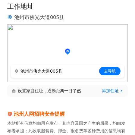
工作地址
放、预算管控与投产优化

池州市佛光大道005县
6.对接美工、客服、仓储团队，统筹售前售后、评价
管理、买家秀维护，提升店铺口碑与 DSR

7.结合公司九华黄精产品特性与品牌文化，打造产品
爆款，搭建产品运营矩阵

8.定期输出运营报表、数据总结，调整运营策略，完
成店铺既定销售业绩目标

池州市佛光大道005县
去导航
二、任职要求

1.学历经验：大专及以上学历，2 年及以上国内电商
设置家庭住址，通勤距离一目了然
添加住址
独立运营实战经验，有滋补品、中药材、养生食品类
目运营经验优先

池州人网招聘安全提醒
2.平台能力：熟练掌握淘宝、拼多多、抖音电商等平
本站所有信息均由用户发布，其内容及因之产生的后果，均由发
台规则、流量逻辑、活动玩法及付费推广玩法

布者承担；凡收取服装费、押金、报名费等各种费用的信息均有
3.技能能力：精通店铺数据分析，熟练使用生意参