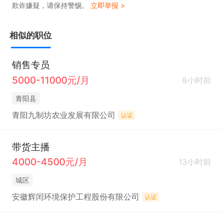
欺诈嫌疑，请保持警惕。
立即举报 >
谋、多多情报通、电商罗盘等数据分析工具

4.运营思维：懂产品选品、爆款打造、人群定位、文
相似的职位
案卖点提炼，能结合品牌文化做差异化运营

5.综合能力：具备良好活动策划能力、成本利润把控
销售专员
意识，执行力强，抗压能力强，能紧跟平台玩法变化

5000-11000元/月
8小时前
6.职业素养：熟悉电商仓储发货、售后流程，细心严
青阳县
谨，沟通协调能力强，有源头工厂品牌运营经验优先

青阳九制坊农业发展有限公司
认证
7.加分项：了解药食同源养生品类市场，懂直播带货
运营、短视频电商运营者优先

带货主播
三、福利待遇

4000-4500元/月
13小时前
1.底薪 + 高额业绩提成 + 绩效奖金，多劳多得，薪资
城区
上不封顶

安徽辉闰环境保护工程股份有限公司
认证
2.源头厂家货源稳定，品牌实力雄厚，自带博物馆文
化背书，产品竞争力强
