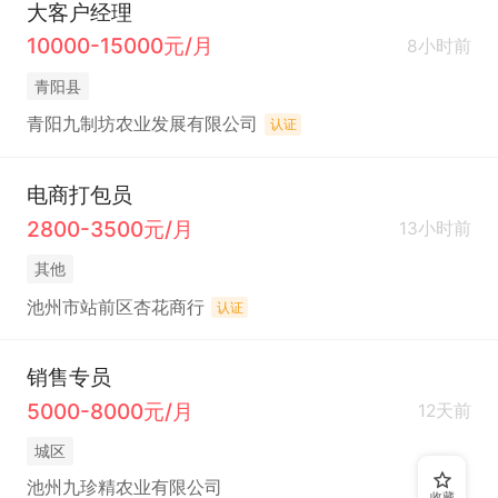
大客户经理
3.完善晋升体系，运营专员→运营主管→运营负责
10000-15000元/月
8小时前
人，成长空间大

青阳县
4.办公环境舒适，团队氛围轻松，节假日福利、员工
青阳九制坊农业发展有限公司
认证
福利齐全
电商打包员
2800-3500元/月
13小时前
其他
池州市站前区杏花商行
认证
销售专员
5000-8000元/月
12天前
城区
池州九珍精农业有限公司
收藏