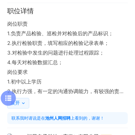
职位详情
岗位职责 

1.负责产品检验、巡检并对检验后的产品标识；

2.执行检验职责，填写相应的检验记录表单；

3.对检验中发生的问题进行处理过程跟踪；

4.每天对检验数据汇总；

岗位要求 

1.初中以上学历

2.执行力强，有一定的沟通协调能力，有较强的责任
心；

展开
3.熟悉QC七大手法，会使用卡尺、二次元等相关量
联系我时请说是在
池州人网招聘
上看到的，谢谢！
具；

4.有相关岗位经验者优先；
