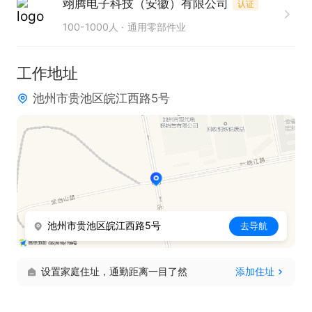
翊腾电子科技（安徽）有限公司
认证
5.无经验者经培训合格后亦可；

100-1000人
通用零部件业
薪资福利：综合薪资6000-7000，能适应倒班，入职
工作地址
缴纳五险一金，厂内食宿一体，三餐免费，四人间宿
池州市贵池区皖江西路5号
舍，独立卫生间，免费WIFI、洗衣机，生日假日福利
+工龄奖金
池州市贵池区皖江西路5号
去导航
设置家庭住址，通勤距离一目了然
添加住址