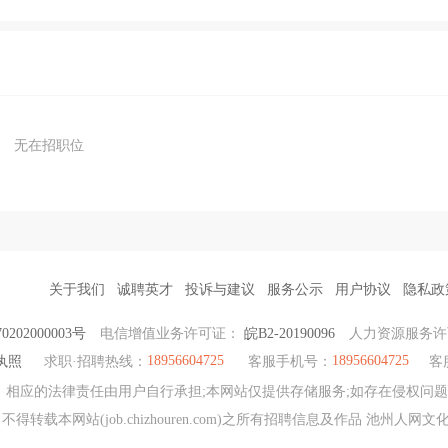
无在招职位
关于我们
诚聘英才
投诉与建议
服务公示
用户协议
隐私政
202000003号
电信增值业务许可证：
皖B2-20190096
人力资源服务
18956604725
18956604725
执照
求职·招聘热线：
客服手机号：
客
应的法律责任由用户自行承担;本网站仅提供存储服务;如存在侵权问题，请权
转载本网站(job.chizhouren.com)之所有招聘信息及作品 池州人