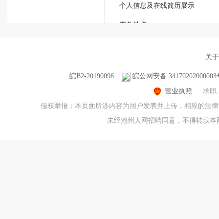
个人信息及在线简历展示
工作地点
简历创建及修改工作地点时
个人信息及在线简历展示
关于
工作经历
简历创建及修改工作经历时
皖B2-20190096
皖公网安备 3417020200000
个人信息及在线简历展示
营业执照
求职
侵权举报：本页面所涉内容为用户发表并上传，相应的法律责任
用户身份信息
未经池州人网招聘同意，不得转载本网站(j
身份证号码
将在核验用户身份真实性收集您
姓名
将在核验用户身份真实性收集您
用户使用信息
微信号
将在绑定微信时
用于微信绑定